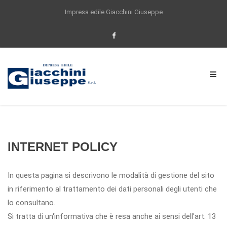
Impresa edile Giacchini Giuseppe
Per offrirti un'esperienza di navigazione
sempre migliore questo sito utilizza anche
cookie di partner selezionati. Proseguendo la
navigazione o cliccando su ACCETTO
acconsenti all'utilizzo dei cookie impiegati
dal nostro sito. Se vuoi saperne di piu, o se
vuoi modificare il tuo consenso
Clicca qui
Accetta
INTERNET POLICY
In questa pagina si descrivono le modalità di gestione del sito
in riferimento al trattamento dei dati personali degli utenti che
lo consultano.
Si tratta di un'informativa che è resa anche ai sensi dell'art. 13