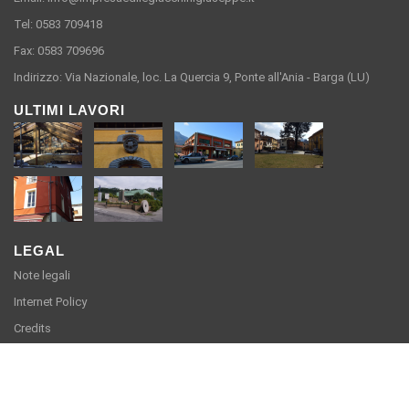
Tel: 0583 709418
Fax: 0583 709696
Indirizzo: Via Nazionale, loc. La Quercia 9, Ponte all'Ania - Barga (LU)
ULTIMI LAVORI
LEGAL
Note legali
Internet Policy
Credits
Impresa Edile Giacchini Giuseppe S.R.L. - Via Nazionale, loc. La Quercia
9, Ponte all'Ania - Barga (LU) - Partita Iva e Codice Fiscale 00142420462